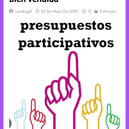
0
LuisAngel
25 De Mayo De 2007
5 Minutos