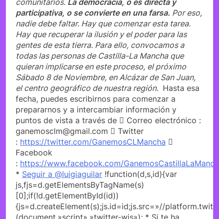
comunitarios.
La democracia, o es directa y
participativa, o se convierte en una farsa.
Por eso,
nadie debe faltar. Hay que comenzar esta tarea.
Hay que recuperar la ilusión y el poder para las
gentes de esta tierra.
Para ello, convocamos a
todas las personas de Castilla-La Mancha que
quieran implicarse en este proceso, el próximo
Sábado 8 de Noviembre, en Alcázar de San Juan,
el centro geográfico de nuestra región.
Hasta esa
fecha, puedes escribirnos para comenzar a
prepararnos y a intercambiar información y
puntos de vista a través de  Correo electrónico :
ganemosclm@gmail.com  Twitter
:
https://twitter.com/GanemosCLMancha

Facebook
:
https://www.facebook.com/GanemosCastillaLaManc
*
Seguir a @luigiaguilar
!function(d,s,id){var
js,fjs=d.getElementsByTagName(s)
[0];if(!d.getElementById(id))
{js=d.createElement(s);js.id=id;js.src=»//platform.twitt
(document,»script»,»twitter-wjs»); * Si te ha