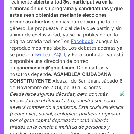
realmente
abierta a tod@s, participativa en la
elaboración de su programa y candidaturas y que
estas sean obtenidas mediante elecciones
primarias abiertas
sin más corrección que la del
género. La propuesta inicial de la que partir, y sin
ánimo de exclusividad, ya se ha publicado en la
página creada “ad hoc” en
Facebook
: aunque la
reproducimos más abajo. Los debates además ya
se pueden
twittear AQUÍ
, y Para contactar ya está
disponible una dirección de correo
en
ganemosclm@gmail.com
. De nosotras y
nosotros depende.
ASAMBLEA CIUDADANA
CONSTITUYENTE
Alcázar de San Juan, sábado 8
de Noviembre de 2014, de 10 a 14 horas.
Desde hace algunas décadas, pero con más
intensidad en el último lustro, nuestra sociedad
se está rompiendo a pedazos. Esta crisis sistémica
(económica, social, ecológica, política) originada
por el gran capital depredador está dejando
tiradas en la cuneta a multitud de personas y
familias, sin esperanzas, sufriendo y pagando con