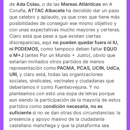
de
Ada Colau
, o de las
Mareas Atlánticas
en A
Coruña,
ATTAC Albacete
ha decidido dar un paso
que celebro y aplaudo, ya que creo que tiene más
posibilidades de conseguir ese mismo objetivo y
con unas expectativas mucho mayores y certeras.
Claro está que pese a que existen ciertas
discrepancias, aquí
no pueden quedar fuera ni IU,
ni PODEMOS,
como tampoco deben faltar
EQUO
o M+J
(antes Por un Mundo + Justo), obvio que
estarían invitados otros partidos de menos
representación como
PACMA, PCAS, UCIN, UdCa,
URI,
y claro está, todas las organizaciones
sociales, sindicales, vecinales y ciudadanas que
deberíamos ir como Fuenteovejuna. Y no
planteamos con esto una sopa de letras porque
aun siendo la participación de la mayoría de estos
partidos como
condición necesaria, no es
suficiente
si no se dan otras dos circunstancias: la
presencia y apoyo masivo de la ciudadanía
castellano manchega y que la plataforma sea