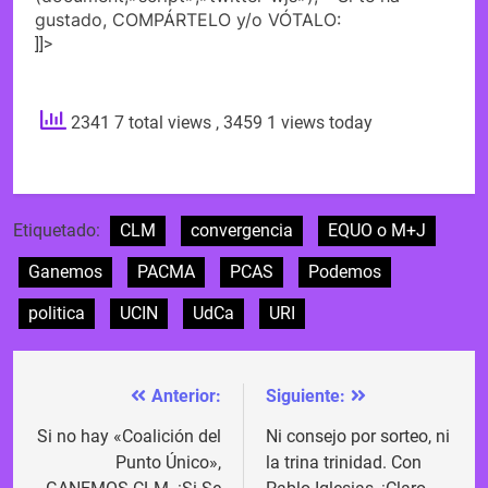
gustado, COMPÁRTELO y/o VÓTALO:
]]>
2341 7 total views
, 3459 1 views today
Etiquetado:
CLM
convergencia
EQUO o M+J
Ganemos
PACMA
PCAS
Podemos
politica
UCIN
UdCa
URI
Anterior:
Siguiente:
Navegación
de
Si no hay «Coalición del
Ni consejo por sorteo, ni
Punto Único»,
la trina trinidad. Con
entradas