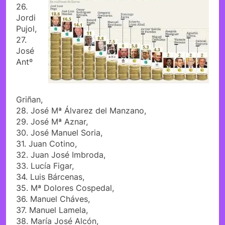
26.
Jordi
Pujol,
27.
José
Antº
Griñan,
28. José Mª Álvarez del Manzano,
29. José Mª Aznar,
30. José Manuel Soria,
31. Juan Cotino,
32. Juan José Imbroda,
33. Lucía Figar,
34. Luis Bárcenas,
35. Mª Dolores Cospedal,
36. Manuel Cháves,
37. Manuel Lamela,
38. María José Alcón,