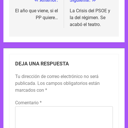
Anterior:
Siguiente:
Navegación
de
El año que viene, si el
La Crisis del PSOE y
PP quiere…
la del régimen. Se
entradas
acabó el teatro.
DEJA UNA RESPUESTA
Tu dirección de correo electrónico no será
publicada.
Los campos obligatorios están
marcados con
*
Comentario
*