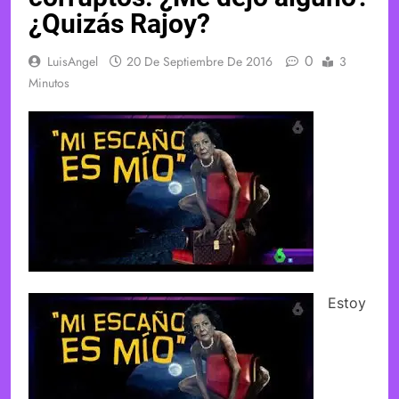
¿Quizás Rajoy?
0
LuisAngel
20 De Septiembre De 2016
3
Minutos
Estoy