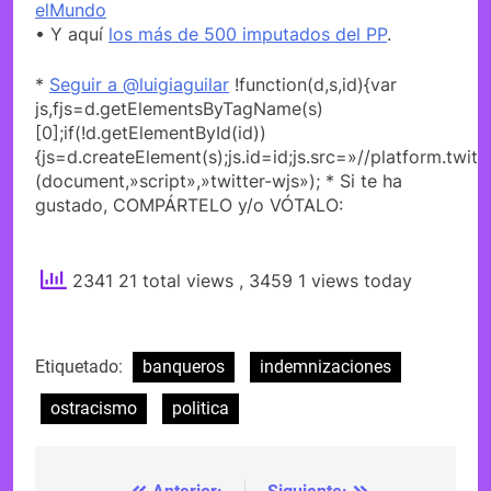
elMundo
• Y aquí
los más de 500 imputados del PP
.
*
Seguir a @luigiaguilar
!function(d,s,id){var
js,fjs=d.getElementsByTagName(s)
[0];if(!d.getElementById(id))
{js=d.createElement(s);js.id=id;js.src=»//platform.twitt
(document,»script»,»twitter-wjs»); * Si te ha
gustado, COMPÁRTELO y/o VÓTALO:
2341 21 total views
, 3459 1 views today
Etiquetado:
banqueros
indemnizaciones
ostracismo
politica