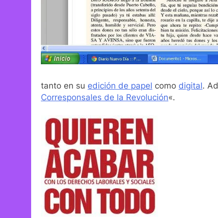
tanto en su
edición de papel
como
digital
. A
Corresponsales de la Revolución
«.