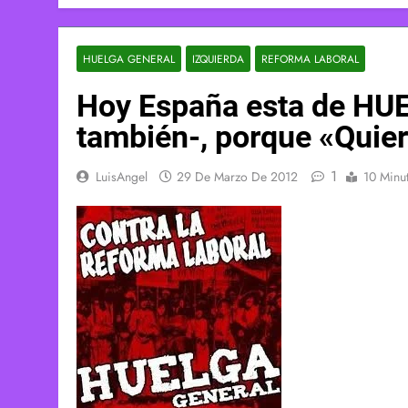
HUELGA GENERAL
IZQUIERDA
REFORMA LABORAL
Hoy España esta de HU
también-, porque «Quier
1
LuisAngel
29 De Marzo De 2012
10 Minu