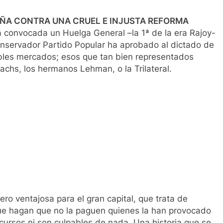
ÑA CONTRA UNA CRUEL E INJUSTA REFORMA
 convocada un Huelga General –la 1ª de la era Rajoy-
onservador Partido Popular ha aprobado al dictado de
ables mercados; esos que tan bien representados
achs, los hermanos Lehman, o la Trilateral.
ero ventajosa para el gran capital, que trata de
que hagan que no la paguen quienes la han provocado
ecursos ni son culpables de nada. Una historia que se