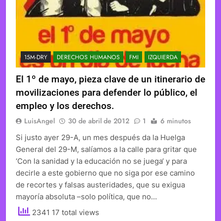
15M-DRY
DERECHOS HUMANOS
FMI
IZQUIERDA
El 1º de mayo, pieza clave de un itinerario de
movilizaciones para defender lo público, el
empleo y los derechos.
LuisAngel
30 de abril de 2012
1
6 minutos
Si justo ayer 29-A, un mes después da la Huelga
General del 29-M, salíamos a la calle para gritar que
‘Con la sanidad y la educación no se juega‘ y para
decirle a este gobierno que no siga por ese camino
de recortes y falsas austeridades, que su exigua
mayoría absoluta –solo política, que no…
2341 17 total views