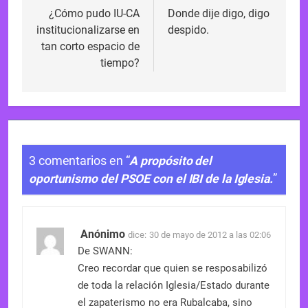
de
¿Cómo pudo IU-CA
Donde dije digo, digo
institucionalizarse en
despido.
entradas
tan corto espacio de
tiempo?
3 comentarios en “
A propósito del
oportunismo del PSOE con el IBI de la Iglesia.
”
Anónimo
dice:
30 de mayo de 2012 a las 02:06
De SWANN:
Creo recordar que quien se resposabilizó
de toda la relación Iglesia/Estado durante
el zapaterismo no era Rubalcaba, sino