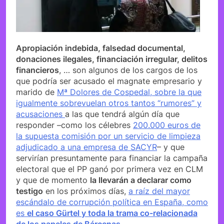
Apropiación indebida, falsedad documental,
donaciones ilegales, financiación irregular, delitos
financieros
, … son algunos de los cargos de los
que podría ser acusado el magnate empresario y
marido de
Mª Dolores de Cospedal, sobre la que
igualmente sobrevuelan otros tantos “rumores” y
acusaciones
a las que tendrá algún día que
responder –como los célebres
200.000 euros de
la supuesta comisión por un servicio de limpieza
adjudicado a una empresa de SACYR
– y que
servirían presuntamente para financiar la campaña
electoral que el PP ganó por primera vez en CLM
y que de momento
la llevarán a declarar como
testigo
en los próximos días,
a raíz del mayor
escándalo de corrupción política en España, como
es
el caso Gürtel y toda la trama co-relacionada