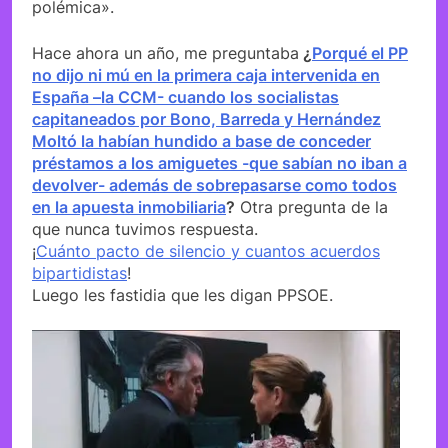
polémica».
Hace ahora un año, me preguntaba
¿
Porqué el PP
no dijo ni mú en la primera caja intervenida en
España –la CCM- cuando los socialistas
capitaneados por Bono, Barreda y Hernández
Moltó la habían hundido a base de conceder
préstamos a los amiguetes -que sabían no iban a
devolver- además de sobrepasarse como todos
en la apuesta inmobiliaria
?
Otra pregunta de la
que nunca tuvimos respuesta.
¡
Cuánto pacto de silencio y cuantos acuerdos
bipartidistas
!
Luego les fastidia que les digan PPSOE.