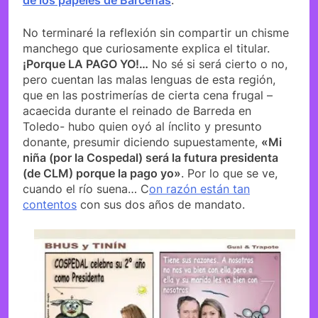
de los papeles de Bárcenas
.
No terminaré la reflexión sin compartir un chisme
manchego que curiosamente explica el titular.
¡Porque LA PAGO YO!…
No sé si será cierto o no,
pero cuentan las malas lenguas de esta región,
que en las postrimerías de cierta cena frugal –
acaecida durante el reinado de Barreda en
Toledo- hubo quien oyó al ínclito y presunto
donante, presumir diciendo supuestamente,
«Mi
niña (por la Cospedal) será la futura presidenta
(de CLM) porque la pago yo»
. Por lo que se ve,
cuando el río suena… C
on razón están tan
contentos
con sus dos años de mandato.