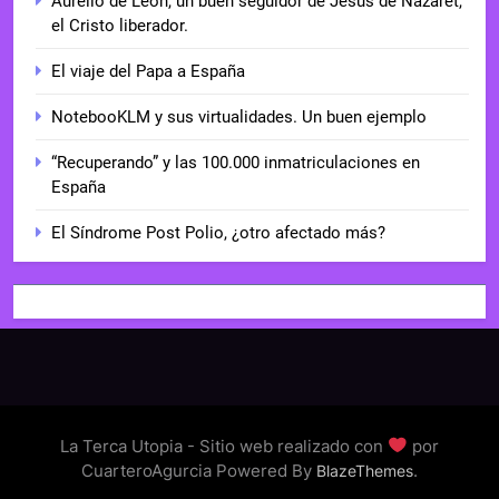
Aurelio de León, un buen seguidor de Jesús de Nazaret,
el Cristo liberador.
El viaje del Papa a España
NotebooKLM y sus virtualidades. Un buen ejemplo
“Recuperando” y las 100.000 inmatriculaciones en
España
El Síndrome Post Polio, ¿otro afectado más?
La Terca Utopia - Sitio web realizado con
por
CuarteroAgurcia Powered By
.
BlazeThemes