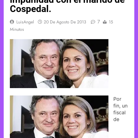
Cospedal.
7
LuisAngel
20 De Agosto De 2013
15
Minutos
Por
fin, un
fiscal
de