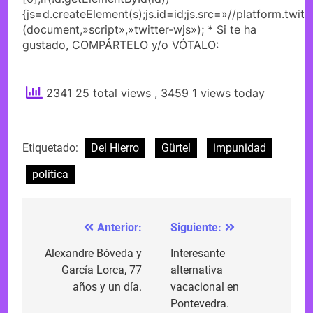
{js=d.createElement(s);js.id=id;js.src=»//platform.twitt
(document,»script»,»twitter-wjs»); * Si te ha
gustado, COMPÁRTELO y/o VÓTALO:
2341 25 total views
, 3459 1 views today
Etiquetado:
Del Hierro
Gürtel
impunidad
politica
Anterior:
Siguiente:
Navegación
de
Alexandre Bóveda y
Interesante
García Lorca, 77
alternativa
entradas
años y un día.
vacacional en
Pontevedra.