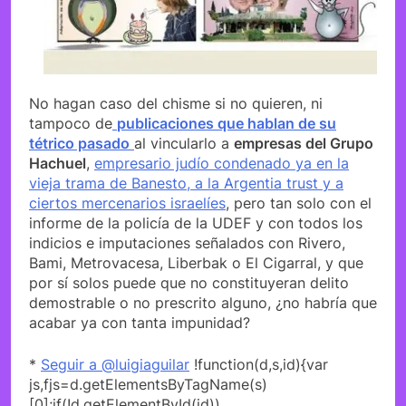
No hagan caso del chisme si no quieren, ni
tampoco de
publicaciones que hablan de su
tétrico pasado
al vincularlo a
empresas del Grupo
Hachuel
,
empresario judío condenado ya en la
vieja trama de Banesto, a la Argentia trust y a
ciertos mercenarios israelíes
, pero tan solo con el
informe de la policía de la UDEF y con todos los
indicios e imputaciones señalados con Rivero,
Bami, Metrovacesa, Liberbak o El Cigarral, y que
por sí solos puede que no constituyeran delito
demostrable o no prescrito alguno, ¿no habría que
acabar ya con tanta impunidad?
*
Seguir a @luigiaguilar
!function(d,s,id){var
js,fjs=d.getElementsByTagName(s)
[0];if(!d.getElementById(id))