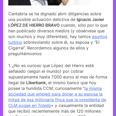
Cantabria se ha dignado abrir diligencias sobre
una posible actuación delictiva de
Ignacio Javier
LÓPEZ DE HIERRO BRAVO
cuando, sólo por lo que
han publicado diversos medios (y obsérvese que
son muchos y muy diferentes), hay tantos
asuntos
turbios
sobrevolando sobre él, su esposa y “El
Cigarral”. Recordemos algunos de ellos y
preguntémosnos:
1. ¿No es curioso que López del Hierro esté
señalado (según el mundo) por cobrar
supuestamente hasta 7.000 euros al mes de forma
ilegal de
Liberbank
, el mismo banco que hoy
posee la hundida CCM, curiosamente “
la misma
sociedad que empleó para donar a su esposa la
mitad de esa millonaria finca que la presidenta de
CLM posee en Toledo
» y casualmente la entidad
que recibió recientemente más de 120 millones