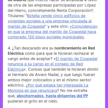
de otra de las empresas participadas por López
del Hierro, concretamente Renta Corporación?.
Titulares: “
Botella vende cinco edificios de
viviendas sociales a una empresa vinculada al
marido de Cospedal
” y este otro:
«Coincidencia»
en que la empresa del marido de Cospedal haya
comprado 120 pisos sociales municipales
.
4. ¿Tan descarado era su
nombramiento en Red
Eléctrica
como para que le hicieran rechazar el
cargo antes de aceptar? «
El marido de Cospedal
renuncia a su cargo en el consejo de Red
Eléctrica
«. Curioso que también le hicieran dimitir
al hermano de Alvaro Nadal, y que luego fueran
ambos mejor colocados y en el mismo sector
eléctrico. ¿
Por qué estaba tan interesada La
Moncloa en que renunciara
? No me extraña
que,
abochornados, hasta dirigentes del PP
pusieran el grito en el cielo.