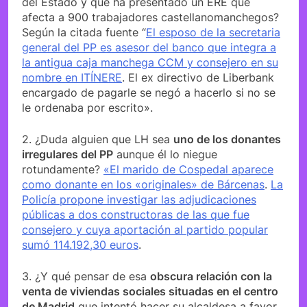
del Estado y que ha presentado un ERE que
afecta a 900 trabajadores castellanomanchegos?
Según la citada fuente “
El esposo de la secretaria
general del PP es asesor del banco que integra a
la antigua caja manchega CCM y consejero en su
nombre en ITÍNERE
. El ex directivo de Liberbank
encargado de pagarle se negó a hacerlo si no se
le ordenaba por escrito».
2. ¿Duda alguien que LH sea
uno de los donantes
irregulares del PP
aunque él lo niegue
rotundamente?
«El marido de Cospedal aparece
como donante en los «originales» de Bárcenas
.
La
Policía propone investigar las adjudicaciones
públicas a dos constructoras de las que fue
consejero y cuya aportación al partido popular
sumó 114.192,30 euros
.
3. ¿Y qué pensar de esa
obscura relación con la
venta de viviendas sociales situadas en el centro
de Madrid
que intentó hacer su alcaldesa a favor