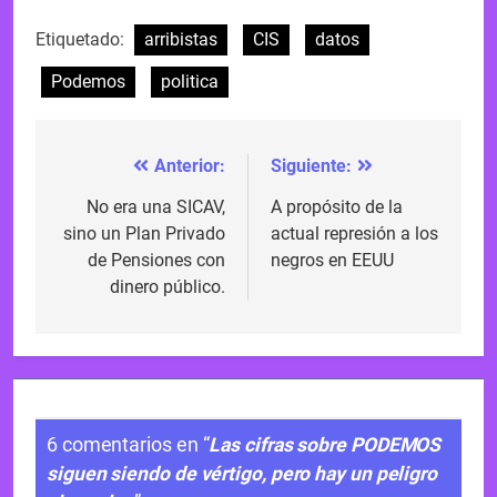
Etiquetado:
arribistas
CIS
datos
Podemos
politica
Anterior:
Siguiente:
Navegación
de
No era una SICAV,
A propósito de la
sino un Plan Privado
actual represión a los
entradas
de Pensiones con
negros en EEUU
dinero público.
6 comentarios en “
Las cifras sobre PODEMOS
siguen siendo de vértigo, pero hay un peligro