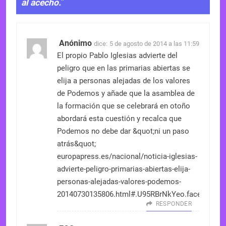
al acecho.
”
Anónimo
dice:
5 de agosto de 2014 a las 11:59
El propio Pablo Iglesias advierte del
peligro que en las primarias abiertas se
elija a personas alejadas de los valores
de Podemos y añade que la asamblea de
la formación que se celebrará en otoño
abordará esta cuestión y recalca que
Podemos no debe dar &quot;ni un paso
atrás&quot;
europapress.es/nacional/noticia-iglesias-
advierte-peligro-primarias-abiertas-elija-
personas-alejadas-valores-podemos-
20140730135806.html#.U95RBrNkYeo.facebook
RESPONDER