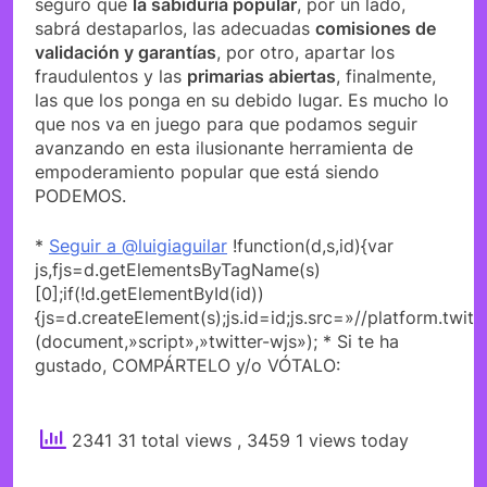
seguro que
la sabiduría popular
, por un lado,
sabrá destaparlos, las adecuadas
comisiones de
validación y garantías
, por otro, apartar los
fraudulentos y las
primarias abiertas
, finalmente,
las que los ponga en su debido lugar. Es mucho lo
que nos va en juego para que podamos seguir
avanzando en esta ilusionante herramienta de
empoderamiento popular que está siendo
PODEMOS.
*
Seguir a @luigiaguilar
!function(d,s,id){var
js,fjs=d.getElementsByTagName(s)
[0];if(!d.getElementById(id))
{js=d.createElement(s);js.id=id;js.src=»//platform.twitt
(document,»script»,»twitter-wjs»); * Si te ha
gustado, COMPÁRTELO y/o VÓTALO:
2341 31 total views
, 3459 1 views today