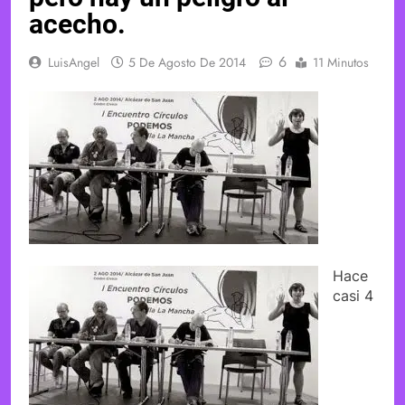
acecho.
6
LuisAngel
5 De Agosto De 2014
11 Minutos
Hace
casi 4