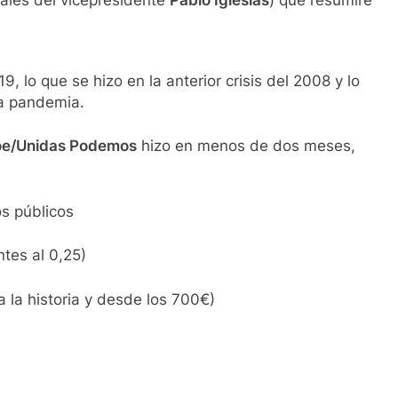
iales del vicepresidente
Pablo Iglesias
) que resumiré
, lo que se hizo en la anterior crisis del 2008 y lo
la pandemia.
soe/Unidas Podemos
hizo en menos de dos meses,
os públicos
ntes al 0,25)
 la historia y desde los 700€)