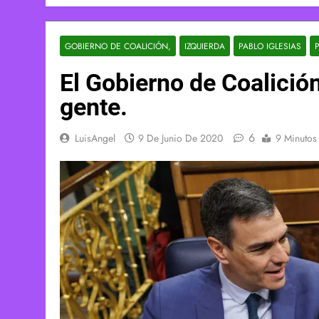
GOBIERNO DE COALICIÓN,
IZQUIERDA
PABLO IGLESIAS
El Gobierno de Coalició
gente.
6
LuisAngel
9 De Junio De 2020
9 Minutos