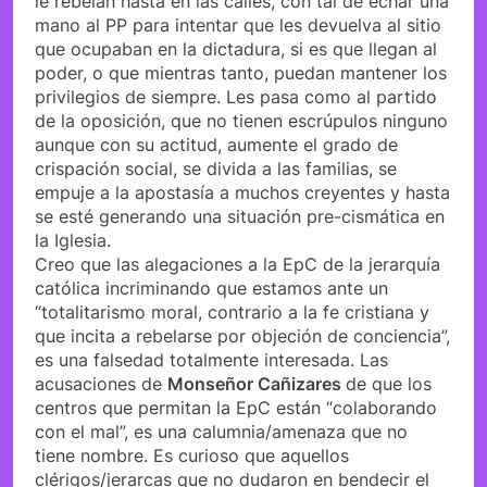
le rebelan hasta en las calles, con tal de echar una
mano al PP para intentar que les devuelva al sitio
que ocupaban en la dictadura, si es que llegan al
poder, o que mientras tanto, puedan mantener los
privilegios de siempre. Les pasa como al partido
de la oposición, que no tienen escrúpulos ninguno
aunque con su actitud, aumente el grado de
crispación social, se divida a las familias, se
empuje a la apostasía a muchos creyentes y hasta
se esté generando una situación pre-cismática en
la Iglesia.
Creo que las alegaciones a la EpC de la jerarquía
católica incriminando que estamos ante un
“totalitarismo moral, contrario a la fe cristiana y
que incita a rebelarse por objeción de conciencia”,
es una falsedad totalmente interesada. Las
acusaciones de
Monseñor Cañizares
de que los
centros que permitan la EpC están “colaborando
con el mal”, es una calumnia/amenaza que no
tiene nombre. Es curioso que aquellos
clérigos/jerarcas que no dudaron en bendecir el