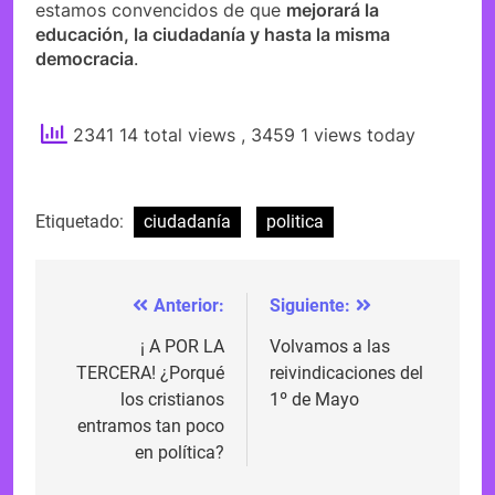
estamos convencidos de que
mejorará la
educación, la ciudadanía y hasta la misma
democracia
.
2341 14 total views
, 3459 1 views today
Etiquetado:
ciudadanía
politica
Anterior:
Siguiente:
Navegación
de
¡ A POR LA
Volvamos a las
TERCERA! ¿Porqué
reivindicaciones del
entradas
los cristianos
1º de Mayo
entramos tan poco
en política?