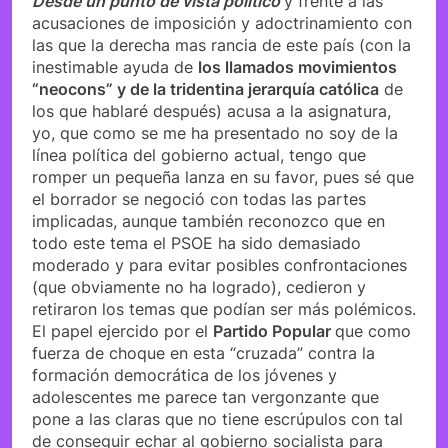
Desde un punto de vista político
y frente a las
acusaciones de imposición y adoctrinamiento con
las que la derecha mas rancia de este país (con la
inestimable ayuda de
los llamados movimientos
“neocons” y de la tridentina jerarquía católica
de
los que hablaré después) acusa a la asignatura,
yo, que como se me ha presentado no soy de la
línea política del gobierno actual, tengo que
romper un pequeña lanza en su favor, pues sé que
el borrador se negoció con todas las partes
implicadas, aunque también reconozco que en
todo este tema el PSOE ha sido demasiado
moderado y para evitar posibles confrontaciones
(que obviamente no ha logrado), cedieron y
retiraron los temas que podían ser más polémicos.
El papel ejercido por el
Partido Popular
que como
fuerza de choque en esta “cruzada” contra la
formación democrática de los jóvenes y
adolescentes me parece tan vergonzante que
pone a las claras que no tiene escrúpulos con tal
de conseguir echar al gobierno socialista para