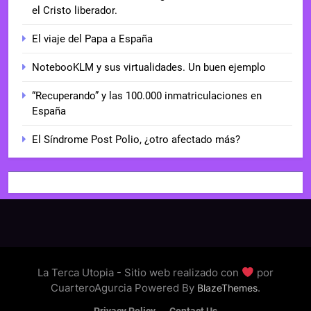
el Cristo liberador.
El viaje del Papa a España
NotebooKLM y sus virtualidades. Un buen ejemplo
“Recuperando” y las 100.000 inmatriculaciones en
España
El Síndrome Post Polio, ¿otro afectado más?
La Terca Utopia - Sitio web realizado con
por
CuarteroAgurcia Powered By
.
BlazeThemes