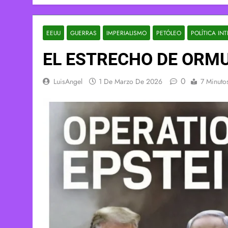
EEUU
GUERRAS
IMPERIALISMO
PETÓLEO
POLÍTICA IN
EL ESTRECHO DE ORMU
0
LuisAngel
1 De Marzo De 2026
7 Minuto