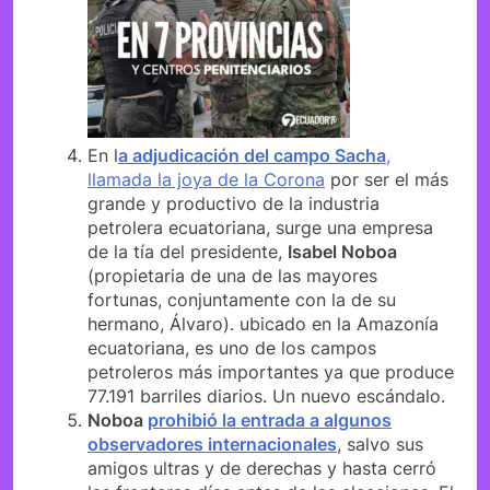
En l
a adjudicación del campo Sacha
,
llamada la joya de la Corona
por ser el más
grande y productivo de la industria
petrolera ecuatoriana, surge una empresa
de la tía del presidente,
Isabel Noboa
(propietaria de una de las mayores
fortunas, conjuntamente con la de su
hermano, Álvaro). ubicado en la Amazonía
ecuatoriana, es uno de los campos
petroleros más importantes ya que produce
77.191 barriles diarios. Un nuevo escándalo.
Noboa
prohibió la entrada a algunos
observadores internacionales
, salvo sus
amigos ultras y de derechas y hasta cerró