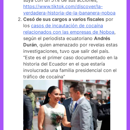
suya con un 51% de sus acciones;
https://www.tiktok.com/discover/la-
verdadera-historia-de-la-bananera-noboa
Cesó de sus cargos a varios fiscales
por
los
casos de incautación de cocaína
relacionados con las empresas de Noboa
,
según el periodista ecuatoriano
Andrés
Durán
, quien amenazado por revelas estas
investigaciones, tuvo que salir del país.
“Este es el primer caso documentado en la
historia del Ecuador en el que estaría
involucrada una familia presidencial con el
tráfico de cocaína”