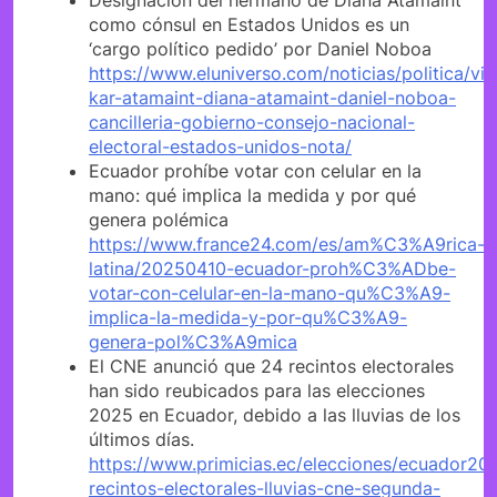
Designación del hermano de Diana Atamaint
como cónsul en Estados Unidos es un
‘cargo político pedido’ por Daniel Noboa
https://www.eluniverso.com/noticias/politica/vin
kar-atamaint-diana-atamaint-daniel-noboa-
cancilleria-gobierno-consejo-nacional-
electoral-estados-unidos-nota/
Ecuador prohíbe votar con celular en la
mano: qué implica la medida y por qué
genera polémica
https://www.france24.com/es/am%C3%A9rica-
latina/20250410-ecuador-proh%C3%ADbe-
votar-con-celular-en-la-mano-qu%C3%A9-
implica-la-medida-y-por-qu%C3%A9-
genera-pol%C3%A9mica
El CNE anunció que 24 recintos electorales
han sido reubicados para las elecciones
2025 en Ecuador, debido a las lluvias de los
últimos días.
https://www.primicias.ec/elecciones/ecuador20
recintos-electorales-lluvias-cne-segunda-