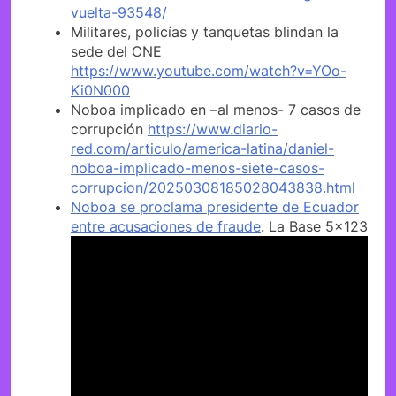
vuelta-93548/
Militares, policías y tanquetas blindan la
sede del CNE
https://www.youtube.com/watch?v=YOo-
Ki0N000
Noboa implicado en –al menos- 7 casos de
corrupción
https://www.diario-
red.com/articulo/america-latina/daniel-
noboa-implicado-menos-siete-casos-
corrupcion/20250308185028043838.html
Noboa se proclama presidente de Ecuador
entre acusaciones de fraude
. La Base 5×123