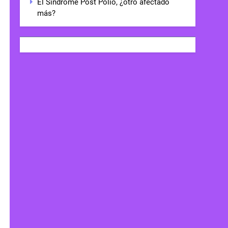
El Síndrome Post Polio, ¿otro afectado
más?