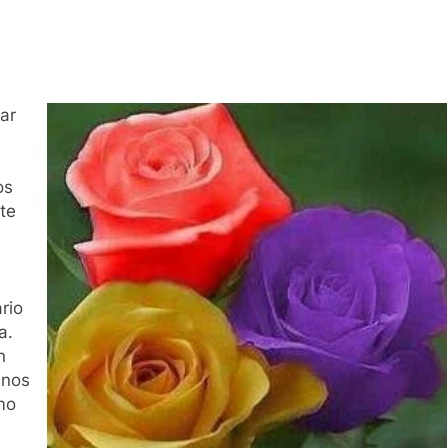
ar
os
te
rio
a.
n
 nos
mo