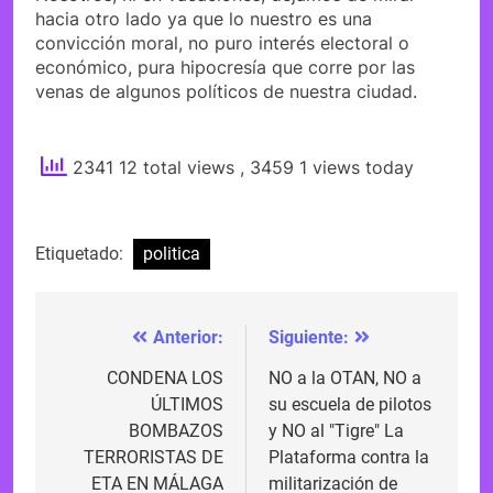
hacia otro lado ya que lo nuestro es una
convicción moral, no puro interés electoral o
económico, pura hipocresía que corre por las
venas de algunos políticos de nuestra ciudad.
2341 12 total views
, 3459 1 views today
Etiquetado:
politica
Anterior:
Siguiente:
Navegación
de
CONDENA LOS
NO a la OTAN, NO a
ÚLTIMOS
su escuela de pilotos
entradas
BOMBAZOS
y NO al "Tigre" La
TERRORISTAS DE
Plataforma contra la
ETA EN MÁLAGA
militarización de