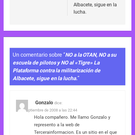
Albacete, sigue en la
lucha.
Un comentario sobre “
NO a la OTAN, NO a su
escuela de pilotos y NO al «Tigre» La
Plataforma contra la militarización de
Albacete, sigue en la lucha.
”
Gonzalo
dice:
2 de septiembre de 2008 a las 22:44
Hola compañero. Me llamo Gonzalo y
represento a la web de
Tercerainformacion. Es un sitio en el que