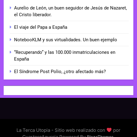
Aurelio de León, un buen seguidor de Jesús de Nazaret,
el Cristo liberador.
El viaje del Papa a España
NotebooKLM y sus virtualidades. Un buen ejemplo
“Recuperando” y las 100.000 inmatriculaciones en
España
El Síndrome Post Polio, ¿otro afectado más?
La Terca Utopia - Sitio web realizado con
por
CuarteroAgurcia Powered By
.
BlazeThemes