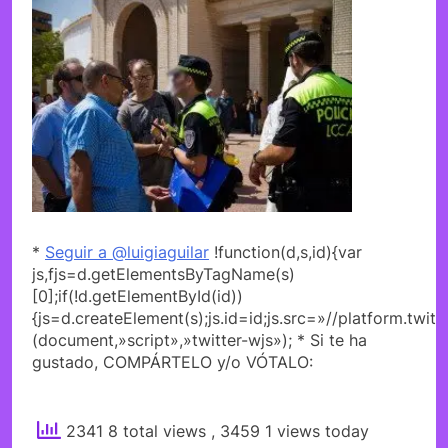
*
Seguir a @luigiaguilar
!function(d,s,id){var
js,fjs=d.getElementsByTagName(s)
[0];if(!d.getElementById(id))
{js=d.createElement(s);js.id=id;js.src=»//platform.twitt
(document,»script»,»twitter-wjs»); * Si te ha
gustado, COMPÁRTELO y/o VÓTALO:
2341 8 total views
, 3459 1 views today