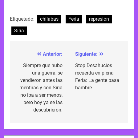
Etiquetado:
chilabas
Feria
represión
Siria
Anterior:
Siguiente:
Navegación
de
Siempre que hubo
Stop Desahucios
una guerra, se
recuerda en plena
entradas
vendieron antes las
Feria: La gente pasa
mentiras y con Siria
hambre.
no iba a ser menos,
pero hoy ya se las
descubrieron.