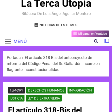
La Terca Utopia
Bitácora De Luis Ángel Aguilar Montero
NOTICIAS DE ESTE MES
Mi canal en Youtube
MENÚ
Portada
»
El artículo 318-Bis del anteproyecto de
reforma del Código Penal del Sr. Gallardón incurre en
flagrante inconstitucionalidad.
15M-DRY
DERECHOS HUMANOS
INMIGRACIÓN
JUSTICIA
LEY DE EXTRANJERIA
El artículo 318-Bis del