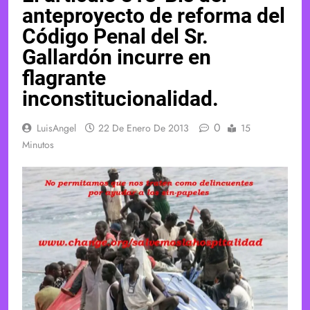
anteproyecto de reforma del
Código Penal del Sr.
Gallardón incurre en
flagrante
inconstitucionalidad.
0
LuisAngel
22 De Enero De 2013
15
Minutos