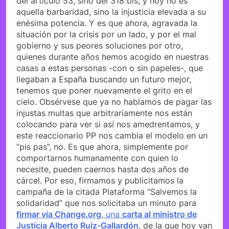
del artículo 53, sino del 318 bis; y hoy no es
aquella barbaridad, sino la injusticia elevada a su
enésima potencia. Y es que ahora, agravada la
situación por la crisis por un lado, y por el mal
gobierno y sus peores soluciones por otro,
quienes durante años hemos acogido en nuestras
casas a estas personas -con o sin papeles-, que
llegaban a España buscando un futuro mejor,
tenemos que poner nuevamente el grito en el
cielo. Obsérvese que ya no hablamos de pagar las
injustas multas que arbitrariamente nos están
colocando para ver si así nos amedrentamos, y
este reaccionario PP nos cambia el modelo en un
“pis pas”, no. Es que ahora, simplemente por
comportarnos humanamente con quien lo
necesite, pueden caernos hasta dos años de
cárcel. Por eso, firmamos y publicitamos la
campaña de la citada Plataforma “Salvemos la
solidaridad” que nos solicitaba un minuto para
firmar vía Change.org
, una
carta al ministro de
Justicia Alberto Ruíz-Gallardón
, de la que hoy van