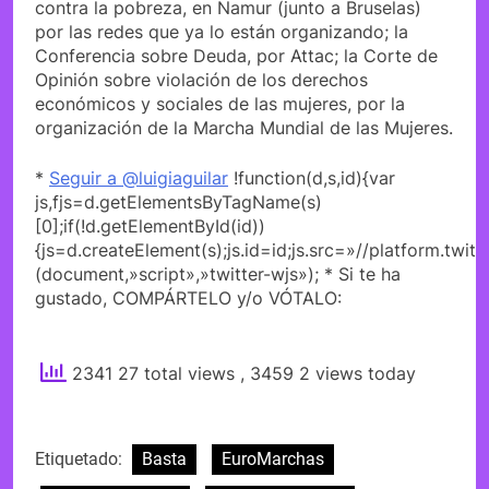
contra la pobreza, en Namur (junto a Bruselas)
por las redes que ya lo están organizando; la
Conferencia sobre Deuda, por Attac; la Corte de
Opinión sobre violación de los derechos
económicos y sociales de las mujeres, por la
organización de la Marcha Mundial de las Mujeres.
*
Seguir a @luigiaguilar
!function(d,s,id){var
js,fjs=d.getElementsByTagName(s)
[0];if(!d.getElementById(id))
{js=d.createElement(s);js.id=id;js.src=»//platform.twitt
(document,»script»,»twitter-wjs»); * Si te ha
gustado, COMPÁRTELO y/o VÓTALO:
2341 27 total views
, 3459 2 views today
Etiquetado:
Basta
EuroMarchas