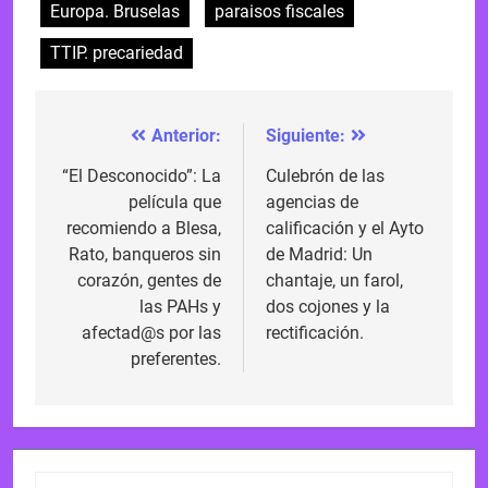
Europa. Bruselas
paraisos fiscales
TTIP. precariedad
Anterior:
Siguiente:
Navegación
de
“El Desconocido”: La
Culebrón de las
película que
agencias de
entradas
recomiendo a Blesa,
calificación y el Ayto
Rato, banqueros sin
de Madrid: Un
corazón, gentes de
chantaje, un farol,
las PAHs y
dos cojones y la
afectad@s por las
rectificación.
preferentes.