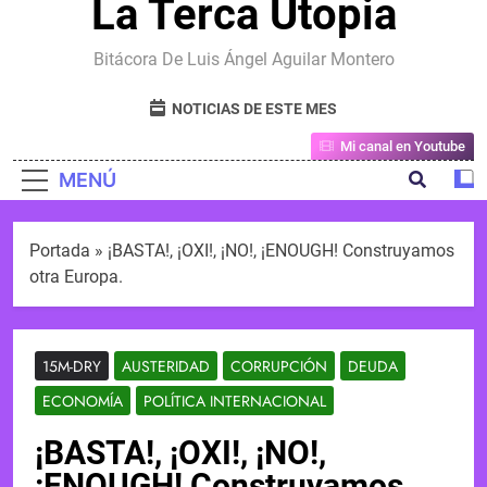
La Terca Utopia
Bitácora De Luis Ángel Aguilar Montero
NOTICIAS DE ESTE MES
Mi canal en Youtube
MENÚ
Portada
»
¡BASTA!, ¡OXI!, ¡NO!, ¡ENOUGH! Construyamos
otra Europa.
15M-DRY
AUSTERIDAD
CORRUPCIÓN
DEUDA
ECONOMÍA
POLÍTICA INTERNACIONAL
¡BASTA!, ¡OXI!, ¡NO!,
¡ENOUGH! Construyamos