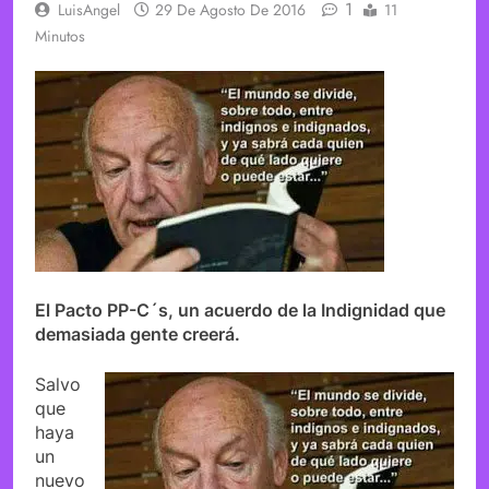
1
LuisAngel
29 De Agosto De 2016
11
Minutos
El Pacto PP-C´s, un acuerdo de la Indignidad que
demasiada gente creerá.
Salvo
que
haya
un
nuevo