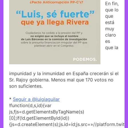
En fin,
que lo
que
está
muy
claro
es
que la
impunidad y la inmunidad en España crecerán si el
Sr. Rajoy gobierna. Menos mal que 170 votos no
son suficientes.
*
Seguir a @luigiaguilar
!function(d,s,id){var
js,fjs=d.getElementsByTagName(s)
[0];if(!d.getElementById(id))
{js=d.createElement(s);js.id=id;js.src=»//platform.twitt