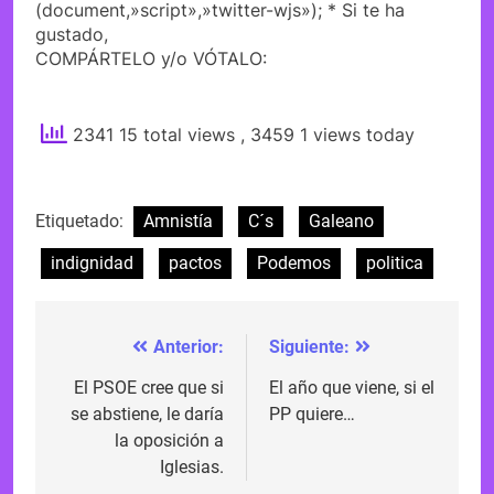
(document,»script»,»twitter-wjs»); * Si te ha
gustado,
COMPÁRTELO y/o VÓTALO:
2341 15 total views
, 3459 1 views today
Etiquetado:
Amnistía
C´s
Galeano
indignidad
pactos
Podemos
politica
Anterior:
Siguiente:
Navegación
de
El PSOE cree que si
El año que viene, si el
se abstiene, le daría
PP quiere…
entradas
la oposición a
Iglesias.