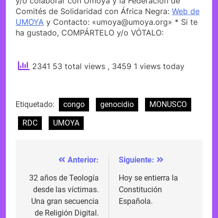
y/o colaborar con Umoya y la Federación de
Comités de Solidaridad con África Negra:
Web de
UMOYA
y Contacto: «umoya@umoya.org» * Si te
ha gustado, COMPÁRTELO y/o VÓTALO:
2341 53 total views
, 3459 1 views today
Etiquetado:
congo
genocidio
MONUSCO
RDC
UMOYA
Anterior:
Siguiente:
Navegación
de
32 años de Teología
Hoy se entierra la
desde las víctimas.
Constitución
entradas
Una gran secuencia
Española.
de Religión Digital.