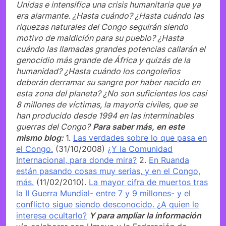
Unidas e intensifica una crisis humanitaria que ya
era alarmante. ¿Hasta cuándo? ¿Hasta cuándo las
riquezas naturales del Congo seguirán siendo
motivo de maldición para su pueblo? ¿Hasta
cuándo las llamadas grandes potencias callarán el
genocidio más grande de África y quizás de la
humanidad? ¿Hasta cuándo los congoleños
deberán derramar su sangre por haber nacido en
esta zona del planeta? ¿No son suficientes los casi
8 millones de víctimas, la mayoría civiles, que se
han producido desde 1994 en las interminables
guerras del Congo?
Para saber más, en este
mismo blog:
1.
Las verdades sobre lo que pasa en
el Congo.
(31/10/2008)
¿Y la Comunidad
Internacional, para donde mira?
2.
En Ruanda
están pasando cosas muy serias, y en el Congo,
más.
(11/02/2010).
La mayor cifra de muertos tras
la II Guerra Mundial- entre 7 y 9 millones- y el
conflicto sigue siendo desconocido. ¿A quien le
interesa ocultarlo?
Y para ampliar la información