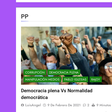
PP
CORRUPCIÓN
DEMOCRACIA PLENA
MANIPULACIÓN MEDIOS
PABLO IGLESIAS
RAJOY
Democracia plena Vs Normalidad
democrática
LuisAngel
9 De Febrero De 2021
2
9 Minutos