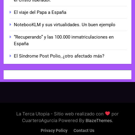
El viaje del Papa a España
NotebooKLM y sus virtualidades. Un buen ejemplo
“Recuperando” y las 100.000 inmatriculaciones en
España
El Síndrome Post Polio, ¿otro afectado más?
La Terca Utopia - Sitio web realizado con
por
CuarteroAgurcia Powered By
.
BlazeThemes
Privacy Policy
Contact Us