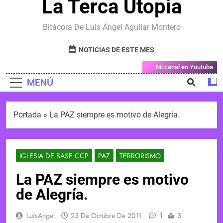
La Terca Utopia
Bitácora De Luis Ángel Aguilar Montero
NOTICIAS DE ESTE MES
Mi canal en Youtube
MENÚ
Portada
»
La PAZ siempre es motivo de Alegría.
IGLESIA DE BASE CCP
PAZ
TERRORISMO
La PAZ siempre es motivo
de Alegría.
1
LuisAngel
23 De Octubre De 2011
3