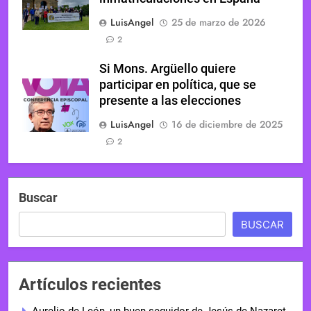
LuisAngel
25 de marzo de 2026
2
Si Mons. Argüello quiere
participar en política, que se
presente a las elecciones
LuisAngel
16 de diciembre de 2025
2
Buscar
BUSCAR
Artículos recientes
Aurelio de León, un buen seguidor de Jesús de Nazaret,