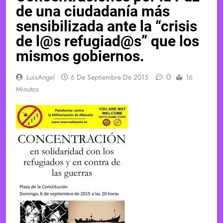
de una ciudadanía más
sensibilizada ante la “crisis
de l@s refugiad@s” que los
mismos gobiernos.
0
LuisAngel
6 De Septiembre De 2015
16
Minutos