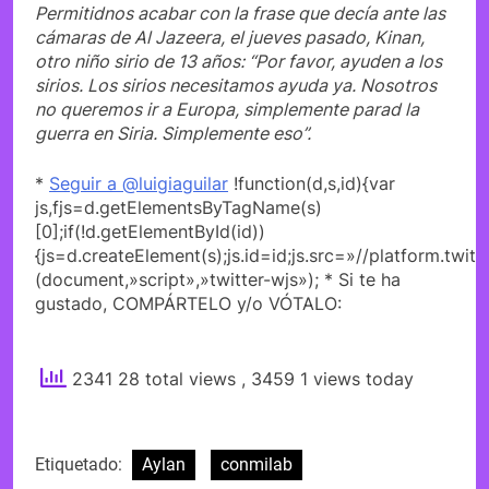
Permitidnos acabar con la frase que decía ante las
cámaras de Al Jazeera, el jueves pasado, Kinan,
otro niño sirio de 13 años: “Por favor, ayuden a los
sirios. Los sirios necesitamos ayuda ya. Nosotros
no queremos ir a Europa, simplemente parad la
guerra en Siria. Simplemente eso”.
*
Seguir a @luigiaguilar
!function(d,s,id){var
js,fjs=d.getElementsByTagName(s)
[0];if(!d.getElementById(id))
{js=d.createElement(s);js.id=id;js.src=»//platform.twitt
(document,»script»,»twitter-wjs»); * Si te ha
gustado, COMPÁRTELO y/o VÓTALO:
2341 28 total views
, 3459 1 views today
Etiquetado:
Aylan
conmilab