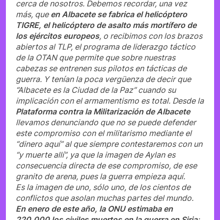
cerca de nosotros. Debemos recordar, una vez
más, que
en Albacete se fabrica el helicóptero
TIGRE, el helicóptero de asalto más mortífero de
los ejércitos europeos
, o recibimos con los brazos
abiertos al TLP, el programa de liderazgo táctico
de la OTAN que permite que sobre nuestras
cabezas se entrenen sus pilotos en tácticas de
guerra. Y tenían la poca vergüenza de decir que
“Albacete es la Ciudad de la Paz” cuando su
implicación con el armamentismo es total. Desde la
Plataforma contra la Militarización de Albacete
llevamos denunciando que no se puede defender
este compromiso con el militarismo mediante el
“dinero aquí” al que siempre contestaremos con un
“y muerte allí”, ya que la imagen de Aylan es
consecuencia directa de ese compromiso, de ese
granito de arena, pues la guerra empieza aquí.
Es la imagen de uno, sólo uno, de los cientos de
conflictos que asolan muchas partes del mundo.
En enero de este año, la ONU estimaba en
220.000 los civiles muertos en la guerra en Siria
;