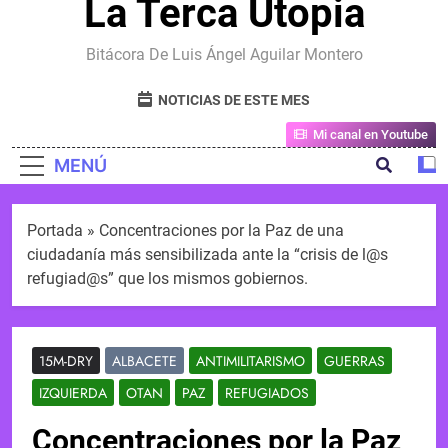
La Terca Utopia
Bitácora De Luis Ángel Aguilar Montero
NOTICIAS DE ESTE MES
Mi canal en Youtube
MENÚ
Portada
»
Concentraciones por la Paz de una
ciudadanía más sensibilizada ante la “crisis de l@s
refugiad@s” que los mismos gobiernos.
15M-DRY
ALBACETE
ANTIMILITARISMO
GUERRAS
IZQUIERDA
OTAN
PAZ
REFUGIADOS
Concentraciones por la Paz