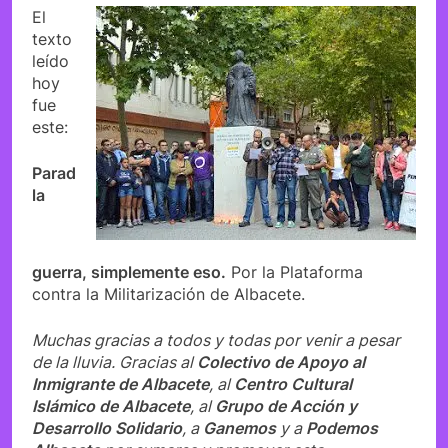
El
texto
leído
hoy
fue
este:
Parad
la
guerra, simplemente eso.
Por la Plataforma
contra la Militarización de Albacete.
Muchas gracias a todos y todas por venir a pesar
de la lluvia. Gracias al
Colectivo de Apoyo al
Inmigrante de Albacete
, al
Centro Cultural
Islámico de Albacete
, al
Grupo de Acción y
Desarrollo Solidario
, a
Ganemos
y a
Podemos