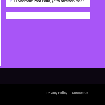
El Síndrome Post Polio, ¿otro afectado más?
Privacy Policy
Contact Us