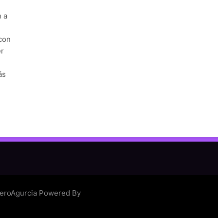
n a
con
er
ás
eroAgurcia Powered By