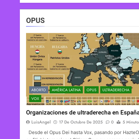
OPUS
ABORTO
AMÉRICA LATINA
OPUS
ULTRADERECHA
VOX
Organizaciones de ultraderecha en Españ
LuisAngel
17 De Octubre De 2025
0
5 Minuto
Desde el Opus Dei hasta Vox, pasando por HazteOí