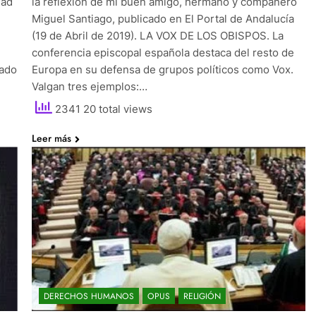
dad
la reflexión de mi buen amigo, hermano y compañero
Miguel Santiago, publicado en El Portal de Andalucía
(19 de Abril de 2019). LA VOX DE LOS OBISPOS. La
conferencia episcopal española destaca del resto de
rado
Europa en su defensa de grupos políticos como Vox.
Valgan tres ejemplos:…
2341 20 total views
Leer más
DERECHOS HUMANOS
OPUS
RELIGIÓN