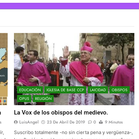
EDUCACIÓN
IGLESIA DE BASE CCP
LAICIDAD
OBISPOS
OPUS
RELIGIÓN
a
La Vox de los obispos del medievo.
LuisAngel
s
23 De Abril De 2019
0
9 Minutos
r,
Suscribo totalmente -no sin cierta pena y vergüenza-,