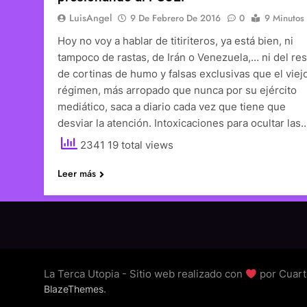
LuisAngel
9 De Febrero De 2016
0
9 Minutos
Hoy no voy a hablar de titiriteros, ya está bien, ni
tampoco de rastas, de Irán o Venezuela,… ni del res
de cortinas de humo y falsas exclusivas que el viej
régimen, más arropado que nunca por su ejército
mediático, saca a diario cada vez que tiene que
desviar la atención. Intoxicaciones para ocultar las
2341 19 total views
Leer más
La Terca Utopia - Sitio web realizado con
por Cuart
.
BlazeThemes