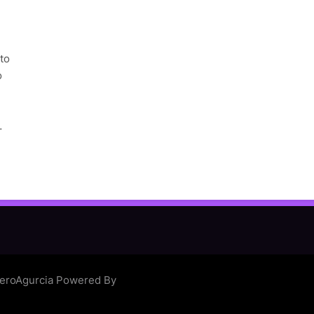
to
o
…
eroAgurcia Powered By