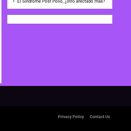
El Síndrome Post Polio, ¿otro afectado más?
Privacy Policy
Contact Us