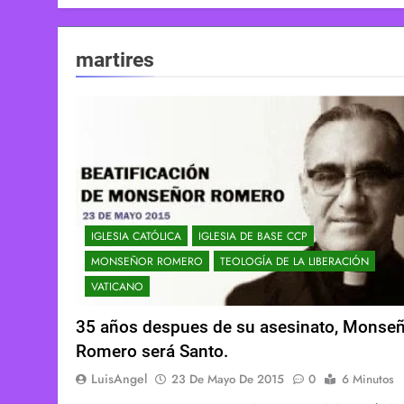
martires
IGLESIA CATÓLICA
IGLESIA DE BASE CCP
MONSEÑOR ROMERO
TEOLOGÍA DE LA LIBERACIÓN
VATICANO
35 años despues de su asesinato, Monse
Romero será Santo.
LuisAngel
23 De Mayo De 2015
0
6 Minutos