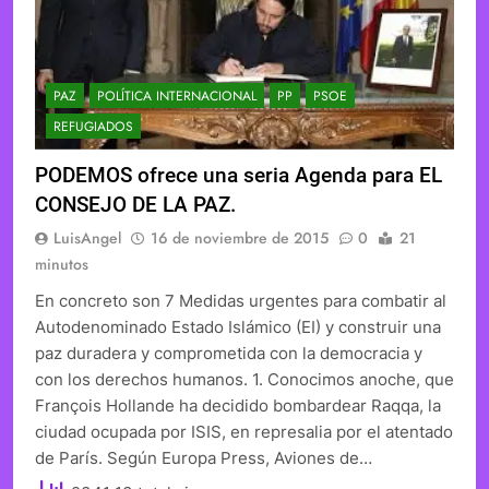
PAZ
POLÍTICA INTERNACIONAL
PP
PSOE
REFUGIADOS
PODEMOS ofrece una seria Agenda para EL
CONSEJO DE LA PAZ.
LuisAngel
16 de noviembre de 2015
0
21
minutos
En concreto son 7 Medidas urgentes para combatir al
Autodenominado Estado Islámico (EI) y construir una
paz duradera y comprometida con la democracia y
con los derechos humanos. 1. Conocimos anoche, que
François Hollande ha decidido bombardear Raqqa, la
ciudad ocupada por ISIS, en represalia por el atentado
de París. Según Europa Press, Aviones de…