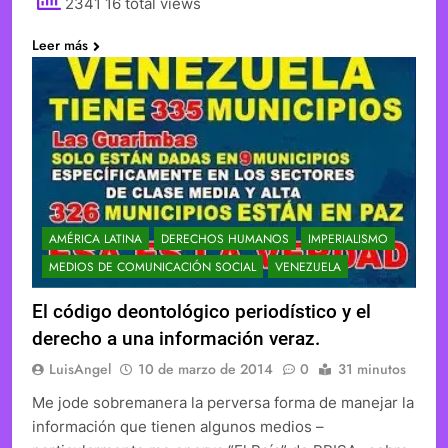
2341 16 total views
Leer más
AMÉRICA LATINA
DERECHOS HUMANOS
IMPERIALISMO
MEDIOS DE COMUNICACIÓN SOCIAL
VENEZUELA
El código deontológico periodístico y el
derecho a una información veraz.
LuisAngel
10 de marzo de 2014
0
31 minutos
Me jode sobremanera la perversa forma de manejar la
información que tienen algunos medios –