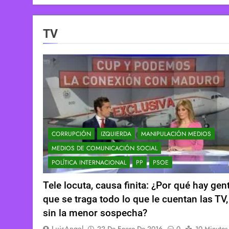
TV
CORRUPCIÓN
IZQUIERDA
MANIPULACIÓN MEDIOS
MEDIOS DE COMUNICACIÓN SOCIAL
POLÍTICA INTERNACIONAL
PP
PSOE
Tele locuta, causa finita: ¿Por qué hay gen
que se traga todo lo que le cuentan las TV,
sin la menor sospecha?
LuisAngel
22 De Enero De 2016
0
10 Minutos