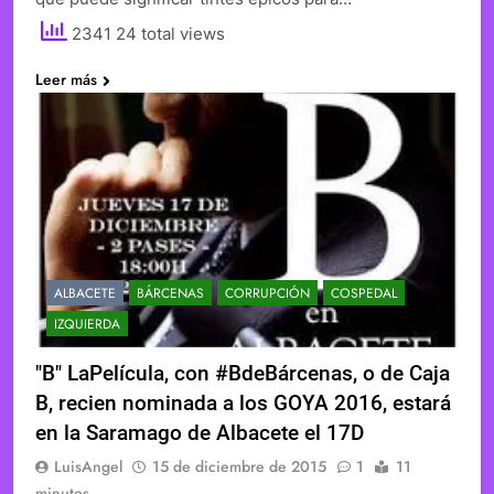
2341 24 total views
Leer más
ALBACETE
BÁRCENAS
CORRUPCIÓN
COSPEDAL
IZQUIERDA
"B" LaPelícula, con #BdeBárcenas, o de Caja
B, recien nominada a los GOYA 2016, estará
en la Saramago de Albacete el 17D
LuisAngel
15 de diciembre de 2015
1
11
minutos