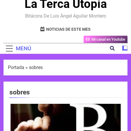
La Terca Utopia
Bitácora De Luis Ángel Aguilar Montero
NOTICIAS DE ESTE MES
Mi canal en Youtube
MENÚ
Portada
»
sobres
sobres