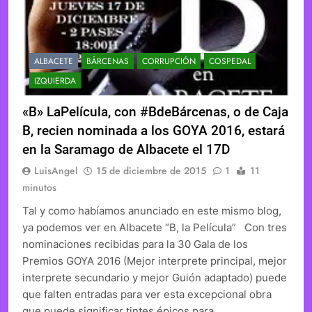
ALBACETE
BÁRCENAS
CORRUPCIÓN
COSPEDAL
IZQUIERDA
«B» LaPelícula, con #BdeBárcenas, o de Caja
B, recien nominada a los GOYA 2016, estará
en la Saramago de Albacete el 17D
LuisAngel
15 de diciembre de 2015
1
11
minutos
Tal y como habíamos anunciado en este mismo blog,
ya podemos ver en Albacete “B, la Película” Con tres
nominaciones recibidas para la 30 Gala de los
Premios GOYA 2016 (Mejor interprete principal, mejor
interprete secundario y mejor Guión adaptado) puede
que falten entradas para ver esta excepcional obra
que puede significar tintes épicos para…