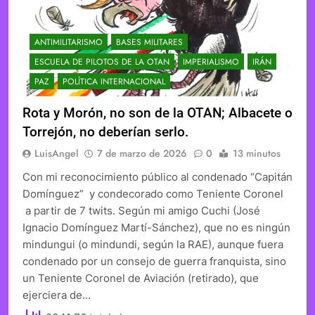
ANTIMILITARISMO
BASES MILITARES
ESCUELA DE PILOTOS DE LA OTAN
IMPERIALISMO
IRÁN
PAZ
POLÍTICA INTERNACIONAL
Rota y Morón, no son de la OTAN; Albacete o
Torrejón, no deberían serlo.
LuisAngel
7 de marzo de 2026
0
13 minutos
Con mi reconocimiento público al condenado “Capitán
Domínguez” y condecorado como Teniente Coronel
a partir de 7 twits. Según mi amigo Cuchi (José
Ignacio Domínguez Martí-Sánchez), que no es ningún
mindungui (o mindundi, según la RAE), aunque fuera
condenado por un consejo de guerra franquista, sino
un Teniente Coronel de Aviación (retirado), que
ejerciera de…